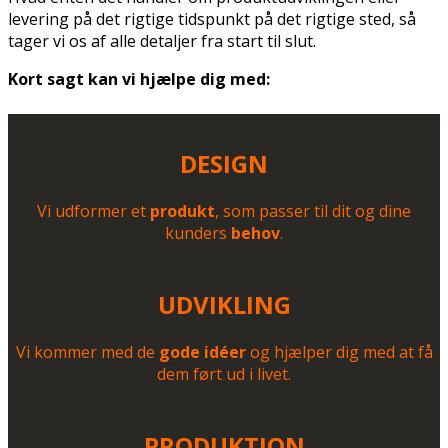
levering på det rigtige tidspunkt på det rigtige sted, så
tager vi os af alle detaljer fra start til slut.
Kort sagt kan vi hjælpe dig med:
DESIGN
Vi udformer et
produkt
, som passer til dit og dine
kunders
behov
.
UDVIKLING
Vi kommer med de
gode idéer
og hjælper dig med at få
dem ført ud i livet.
PRODUKTION