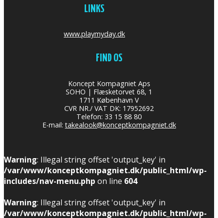
LINKS
www.playmyday.dk
FIND OS
Koncept Kompagniet Aps
SOHO | Flæsketorvet 68, 1
1711 København V
CVR NR./ VAT DK: 17952692
Telefon: 33 15 88 80
E-mail:
takealook@konceptkompagniet.dk
Warning
: Illegal string offset 'output_key' in
/var/www/konceptkompagniet.dk/public_html/wp-
includes/nav-menu.php
on line
604
Warning
: Illegal string offset 'output_key' in
/var/www/konceptkompagniet.dk/public_html/wp-