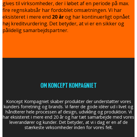
gives til virksomheder, der i løbet af en periode på max.
fire regnskabsår har fordoblet omsætningen. Vi har
eksisteret i mere end
20 år
og har kontinuerligt opnået
høj kreditvurdering. Det betyder, at vi er en sikker og
pålidelig samarbejdspartner.
OM KONCEPT KOMPAGNIET
Koncept Kompagniet skaber produkter der understøtter vores
kunders forretning og brands. Vi fører de gode idéer ud i livet og
håndterer hele processen af design, udvikling og produktion. Vi
har eksisteret i mere end 20 år og har tæt samarbejde med vores
leverandører og kunder. Det betyder, at vi i dag er en af de
stærkeste virksomheder inden for vores felt.