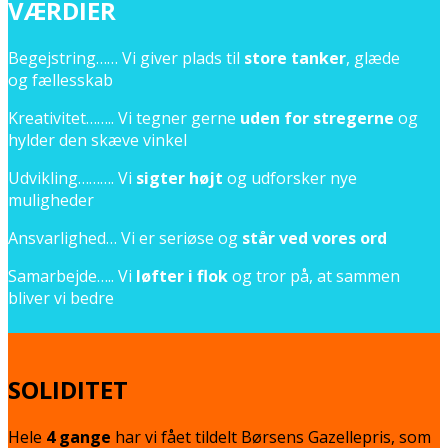
VÆRDIER
Begejstring…… Vi giver plads til
store tanker
, glæde
og fællesskab
Kreativitet…….. Vi tegner gerne
uden for stregerne
og
hylder den skæve vinkel
Udvikling………. Vi
sigter højt
og udforsker nye
muligheder
Ansvarlighed… Vi er seriøse og
står ved vores ord
Samarbejde….. Vi
løfter i flok
og tror på, at sammen
bliver vi bedre
SOLIDITET
Hele
4 gange
har vi fået tildelt Børsens Gazellepris, som