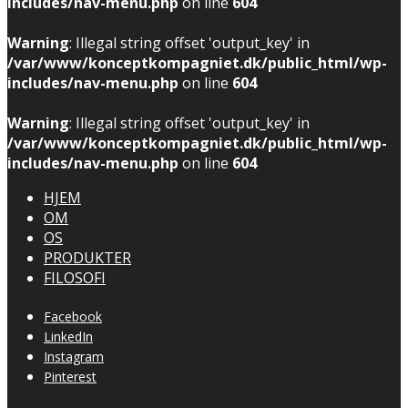
includes/nav-menu.php
on line
604
Warning
: Illegal string offset 'output_key' in
/var/www/konceptkompagniet.dk/public_html/wp-
includes/nav-menu.php
on line
604
Warning
: Illegal string offset 'output_key' in
/var/www/konceptkompagniet.dk/public_html/wp-
includes/nav-menu.php
on line
604
HJEM
OM
OS
PRODUKTER
FILOSOFI
Facebook
LinkedIn
Instagram
Pinterest