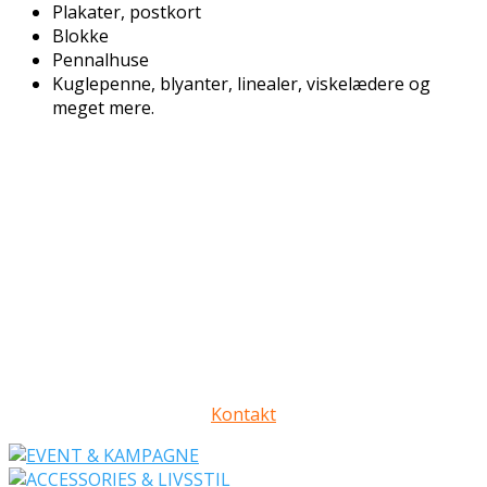
Plakater, postkort
Blokke
Pennalhuse
Kuglepenne, blyanter, linealer, viskelædere og
meget mere.
PRODUKTER
Storytelling
Style me up
Get published
Please write me
Chocolate on a pillow
Just play
Kontakt